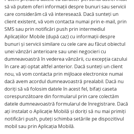
să vă putem oferi informații despre bunuri sau servicii
care considerăm că vă interesează. Dacă sunteți un
client existent, vă vom contacta numai prin e-mail, prin
SMS sau prin notificări push prin intermediul
Aplicațiilor Mobile (după caz) cu informații despre
bunuri și servicii similare cu cele care au făcut obiectul
unei vânzări anterioare sau unei negocieri cu
dumneavoastră în vederea vânzării, cu excepția cazului
în care ați optat altfel anterior. Dacă sunteți un client
nou, vă vom contacta prin mijloace electronice numai
dacă avem acordul dumneavoastră prealabil. Dacă nu
doriți să vă folosim datele în acest fel, bifați caseta
corespunzătoare din formularul prin care colectăm
datele dumneavoastră formularul de înregistrare. Dacă
ați instalat o Aplicație Mobilă și doriți să nu mai primiți
notificări push, puteți schimba setările pe dispozitivul
mobil sau prin Aplicația Mobilă.