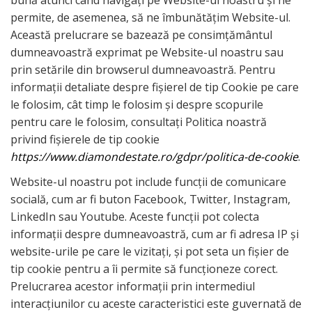
bună atunci când navigați pe Website-ul noastru și ne
permite, de asemenea, să ne îmbunătățim Website-ul.
Această prelucrare se bazează pe consimțământul
dumneavoastră exprimat pe Website-ul noastru sau
prin setările din browserul dumneavoastră. Pentru
informații detaliate despre fișierel de tip Cookie pe care
le folosim, cât timp le folosim și despre scopurile
pentru care le folosim, consultați Politica noastră
privind fișierele de tip cookie
https://www.diamondestate.ro/gdpr/politica-de-cookie
.
Website-ul noastru pot include funcții de comunicare
socială, cum ar fi buton Facebook, Twitter, Instagram,
LinkedIn sau Youtube. Aceste funcții pot colecta
informații despre dumneavoastră, cum ar fi adresa IP și
website-urile pe care le vizitați, și pot seta un fișier de
tip cookie pentru a îi permite să funcționeze corect.
Prelucrarea acestor informații prin intermediul
interacțiunilor cu aceste caracteristici este guvernată de