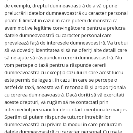
de exemplu, dreptul dumneavoastră de a vă opune
prelucrării datelor dumneavoastră cu caracter personal
poate fi limitat în cazul în care putem demonstra că
avem motive legitime convingătoare pentru a prelucra
datele dumneavoastră cu caracter personal care
prevalează față de interesele dumneavoastră. Va trebui
să vă dovediți identitatea și să ne oferiți alte detalii care
să ne ajute să răspundem cererii dumneavoastră. Nu
vom percepe o taxă pentru a răspunde cererii
dumneavoastră cu excepția cazului în care acest lucru
este permis de lege și, în cazul în care se percepe o
astfel de taxă, aceasta va fi rezonabilă și proporțională
cu cererea dumneavoastră. Dacă doriți să vă exercitați
aceste drepturi, vă rugăm să ne contactați prin
intermediul persoanelor de contact menționate mai jos.
Sperăm că putem răspunde tuturor întrebărilor
dumneavoastră cu privire la modul în care prelucrăm
datele dumneavoastră cu caracter personal. Cu toate