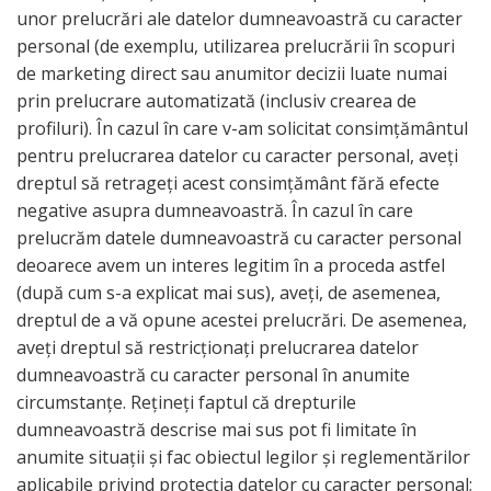
unor prelucrări ale datelor dumneavoastră cu caracter
personal (de exemplu, utilizarea prelucrării în scopuri
de marketing direct sau anumitor decizii luate numai
prin prelucrare automatizată (inclusiv crearea de
profiluri). În cazul în care v-am solicitat consimțământul
pentru prelucrarea datelor cu caracter personal, aveți
dreptul să retrageți acest consimțământ fără efecte
negative asupra dumneavoastră. În cazul în care
prelucrăm datele dumneavoastră cu caracter personal
deoarece avem un interes legitim în a proceda astfel
(după cum s-a explicat mai sus), aveți, de asemenea,
dreptul de a vă opune acestei prelucrări. De asemenea,
aveți dreptul să restricționați prelucrarea datelor
dumneavoastră cu caracter personal în anumite
circumstanțe. Rețineți faptul că drepturile
dumneavoastră descrise mai sus pot fi limitate în
anumite situații și fac obiectul legilor și reglementărilor
aplicabile privind protecția datelor cu caracter personal;