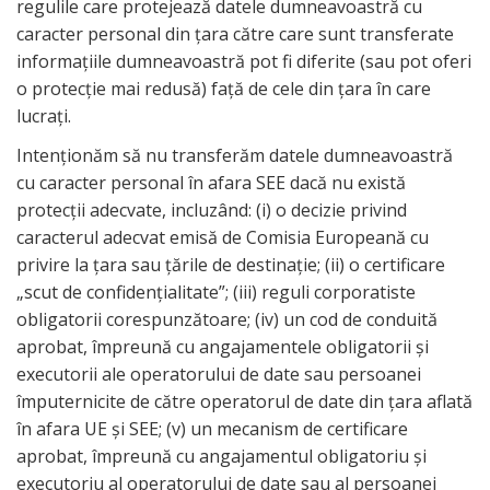
regulile care protejează datele dumneavoastră cu
caracter personal din țara către care sunt transferate
informațiile dumneavoastră pot fi diferite (sau pot oferi
o protecție mai redusă) față de cele din țara în care
lucrați.
Intenționăm să nu transferăm datele dumneavoastră
cu caracter personal în afara SEE dacă nu există
protecții adecvate, incluzând: (i) o decizie privind
caracterul adecvat emisă de Comisia Europeană cu
privire la țara sau țările de destinație; (ii) o certificare
„scut de confidențialitate”; (iii) reguli corporatiste
obligatorii corespunzătoare; (iv) un cod de conduită
aprobat, împreună cu angajamentele obligatorii și
executorii ale operatorului de date sau persoanei
împuternicite de către operatorul de date din țara aflată
în afara UE și SEE; (v) un mecanism de certificare
aprobat, împreună cu angajamentul obligatoriu și
executoriu al operatorului de date sau al persoanei