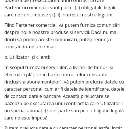
bazează pe (i) executarea unui contract la care
Partenerii comerciali sunt parte, (ii) obligațiile legale
care ne sunt impuse și (iii) interesul nostru legitim.
Fiind Partener comercial, vă putem furniza comunicări
despre noile noastre produse și servicii. Dacă nu mai
doriți să primiți aceste comunicări, puteți renunța
trimițându-ne un e-mail.
b.
Utilizatori și clienți:
În scopul furnizării serviciilor, a livrării de bunuri și
efectuării plăților în baza contractelor relevante
(inclusiv a abonamentelor), vă putem prelucra datele cu
caracter personal, cum ar fi datele de identificare, datele
de contact, datele bancare. Această prelucrare se
bazează pe executarea unui contract la care Utilizatorii
(în special abonații) sunt parte sau pe o obligație legală
care ne este impusă.
Putem prelucra datele cu caracter personal astfel încât