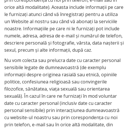
prin corespondența cu noi prin telefon, e-mail sau în
orice altă modalitate). Aceasta include informații pe care
le furnizați atunci când vă înregistrați pentru a utiliza
un Website al nostru sau când vă abonați la serviciile
noastre. Informațiile pe care ni le furnizați pot include
numele, adresa, adresa de e-mail și numărul de telefon,
descriere personală și fotografie, vârsta, data nașterii și
sexul, precum și alte informații, după caz.
Nu vom colecta sau prelucra date cu caracter personal
sensibile legate de dumneavoastră (de exemplu
informații despre originea rasială sau etnică, opiniile
politice, confesiunea religioasă sau convingerile
filozofice, sănătatea, viața sexuală sau orientarea
sexuală). În cazul în care ne furnizați în mod voluntar
date cu caracter personal (inclusiv date cu caracter
personal sensibile) prin interacțiunea dumneavoastră
cu website-ul noastru sau prin corespondența cu noi
prin telefon, e-mail sau în orice altă modalitate, din