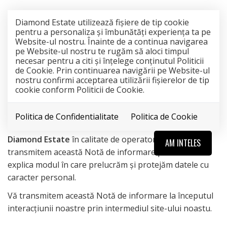
Diamond Estate utilizează fişiere de tip cookie
pentru a personaliza și îmbunătăți experiența ta pe
Website-ul nostru. Înainte de a continua navigarea
pe Website-ul nostru te rugăm să aloci timpul
necesar pentru a citi și înțelege conținutul Politicii
de Cookie. Prin continuarea navigării pe Website-ul
nostru confirmi acceptarea utilizării fişierelor de tip
cookie conform Politicii de Cookie.
POLITICA DE CONFIDENŢIALITATE
Politica de Confidentialitate
Politica de Cookie
Diamond Estate
în calitate de operator de date vă
AM INTELES
transmitem această Notă de informare pentru a vă
explica modul în care prelucrăm și protejăm datele cu
caracter personal.
Vă transmitem această Notă de informare la începutul
interacțiunii noastre prin intermediul site-ului noastu.